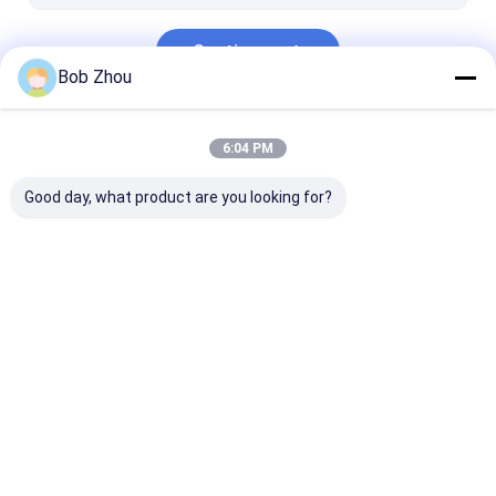
Continue
Bob Zhou
Nossas Categorias
6:04 PM
Good day, what product are you looking for?
Cercos de vidro do
Cerco Frameless do
Cerco do chuve
chuveiro
chuveiro
vapor
Casa
Mapa do
Fale
Desktop
Site
Conosco
Site
Mapa do Site
Política de Privacidade