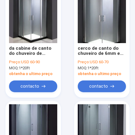
da cabine de canto
cerco de canto do
do chuveiro de
chuveiro de 6mm e
1000x1000x1900mm
bandeja
Preço:
USD 60-90
Preço:
USD 60-70
quadro de alumínio
800x800x1900mm
MOQ:
1*20ft
MOQ:
1*20ft
obtenha o ultimo preço
obtenha o ultimo preço
contacto
contacto
Para casa
Produtos
Vídeos