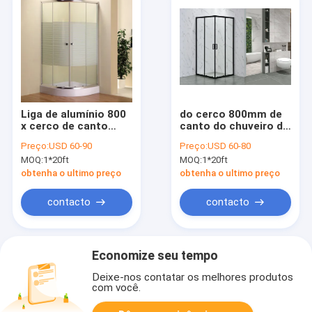
Liga de alumínio 800
do cerco 800mm de
x cerco de canto
canto do chuveiro de
5mm do chuveiro da
1-1.2mm quadro de
Preço:
USD 60-90
Preço:
USD 60-80
entrada 800
alumínio
MOQ:
1*20ft
MOQ:
1*20ft
obtenha o ultimo preço
obtenha o ultimo preço
contacto
contacto
Economize seu tempo
Deixe-nos contatar os melhores produtos
com você.