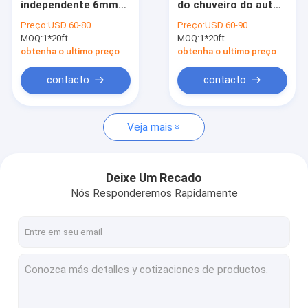
independente 6mm
do chuveiro do auto
Compartimento independente do chuveiro
do chuveiro de
do banheiro 6mm
Preço:
USD 60-80
Preço:
USD 60-90
900x900x1900mm
900x900x1900mm
MOQ:
Cerco de canto do chuveiro
1*20ft
MOQ:
1*20ft
obtenha o ultimo preço
obtenha o ultimo preço
Cercos quadrados do chuveiro
contacto
contacto
Cerco do chuveiro do quadrante
Veja mais
Cabines das vagens do chuveiro
Compartimento do chuveiro do banheiro
Deixe Um Recado
Portas de vidro do chuveiro do deslizamento
Nós Responderemos Rapidamente
Tela de chuveiro do pivô