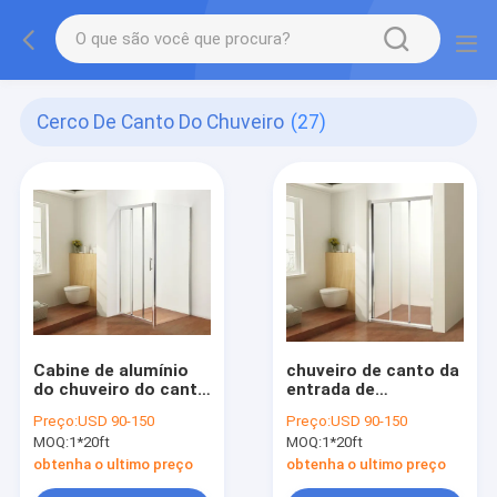
Cerco De Canto Do Chuveiro
(27)
Cabine de alumínio
chuveiro de canto da
do chuveiro do canto
entrada de
do quadro
900x900x1900mm
Preço:
USD 90-150
Preço:
USD 90-150
MOQ:
1*20ft
MOQ:
1*20ft
obtenha o ultimo preço
obtenha o ultimo preço