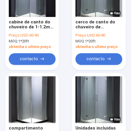
Espetáculo VR
Sobre nós
cabine de canto do
cerco de canto do
chuveiro de 1-1.2mm
chuveiro de
Visita à fábrica
com quadro de
1000x1000x1900mm
Preço:
USD 60-90
Preço:
USD 60-80
alumínio da porta
com base
MOQ:
1*20ft
MOQ:
1*20ft
deslizante
Controle de qualidade
obtenha o ultimo preço
obtenha o ultimo preço
Contacte-nos
contacto
contacto
Notícias
Cercos de vidro do chuveiro
Cerco Frameless do chuveiro
Cerco do chuveiro do vapor
compartimento
Unidades incluidas