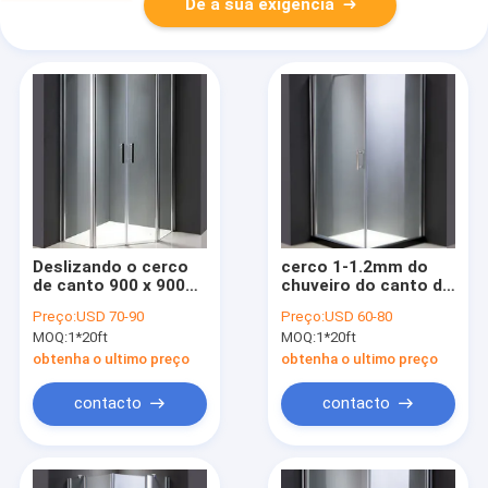
Dê a sua exigência
Deslizando o cerco
cerco 1-1.2mm do
de canto 900 x 900
chuveiro do canto de
do chuveiro da
quadrado de
Preço:
USD 70-90
Preço:
USD 60-80
entrada de 6mm
800x800x1900mm
MOQ:
1*20ft
MOQ:
1*20ft
obtenha o ultimo preço
obtenha o ultimo preço
contacto
contacto