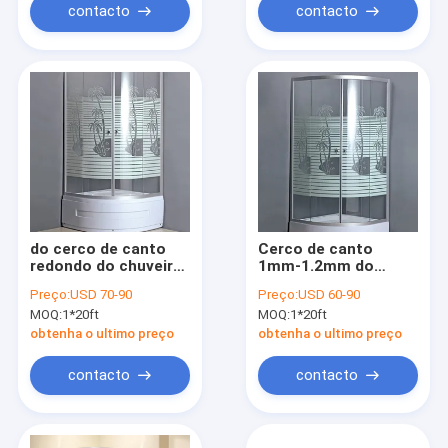
contacto
contacto
do cerco de canto
Cerco de canto
redondo do chuveiro
1mm-1.2mm do
800x800 de 5mm
chuveiro do banheiro
Preço:
USD 70-90
Preço:
USD 60-90
quadro de alumínio
900x900
MOQ:
1*20ft
MOQ:
1*20ft
obtenha o ultimo preço
obtenha o ultimo preço
contacto
contacto