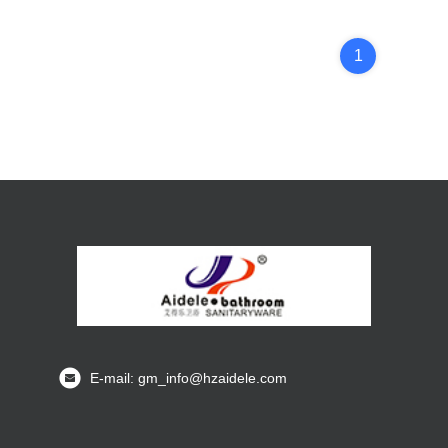
1
E-mail: gm_info@hzaidele.com