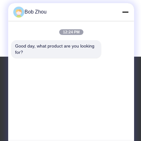
Bob Zhou
12:24 PM
Good day, what product are you looking 
for?
Telefone: 13588462552