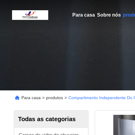
Para casa
Sobre nós
prod
Para casa
>
produtos
>
Compartimento Independente Do C
Todas as categorias