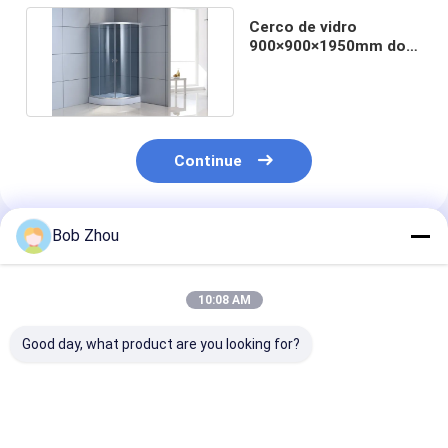
Cerco de vidro
900×900×1950mm do
chuveiro de canto de
4mm
Continue
Bob Zhou
Produtos Recomendados
10:08 AM
Good day, what product are you looking for?
Cabine de alumínio
Do cerco branco do
Banheiros peq