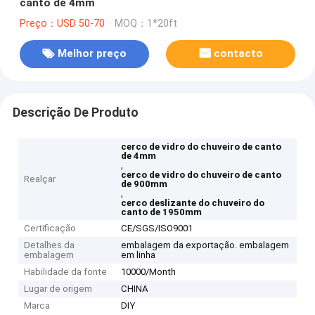
canto de 4mm
Preço：USD 50-70
MOQ：1*20ft
Melhor preço
contacto
Descrição De Produto
cerco de vidro do chuveiro de canto
de 4mm
,
cerco de vidro do chuveiro de canto
Realçar
de 900mm
,
cerco deslizante do chuveiro do
canto de 1950mm
Certificação
CE/SGS/ISO9001
Detalhes da
embalagem da exportação. embalagem
embalagem
em linha
Habilidade da fonte
10000/Month
Lugar de origem
CHINA
Marca
DIY